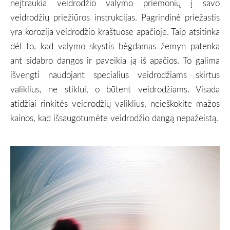
neįtraukia veidrodžio valymo priemonių į savo
veidrodžių priežiūros instrukcijas. Pagrindinė priežastis
yra korozija veidrodžio kraštuose apačioje. Taip atsitinka
dėl to, kad valymo skystis bėgdamas žemyn patenka
ant sidabro dangos ir paveikia ją iš apačios. To galima
išvengti naudojant specialius veidrodžiams skirtus
valiklius, ne stiklui, o būtent veidrodžiams. Visada
atidžiai rinkitės veidrodžių valiklius, neieškokite mažos
kainos, kad išsaugotumėte veidrodžio dangą nepažeistą.