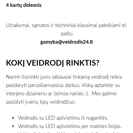
4 kartų didesnis
.
Užsakymai, sąmatos ir techniniai klausimai pateikiami el.
paštu
gamyba@veidrodis24.lt
KOKĮ VEIDRODĮ RINKTIS?
Norint išsirinkti jums labiausiai tinkamą veidrodį reikia
pasidaryti paruošiamuosius darbus. Viską aptarkite su
interjero dizaineriu ar šeimos nariais :). Mes galime
pasiūlyti įvairių tipų veidrodžius:
Veidrodis su LED apšvietimu iš nugarėlės.
Veidrodis su LED apšvietimu per matines linijas.