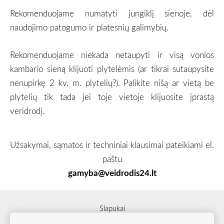
Rekomenduojame numatyti jungiklį sienoje, dėl
naudojimo patogumo ir platesnių galimybių.
Rekomenduojame niekada netaupyti ir visą vonios
kambario sieną klijuoti plytelėmis (ar tikrai sutaupysite
nenupirkę 2 kv. m. plytelių?). Palikite nišą ar vietą be
plytelių tik tada jei toje vietoje klijuosite įprastą
veridrodį.
Užsakymai, sąmatos ir techniniai klausimai pateikiami el.
paštu
gamyba@veidrodis24.lt
Slapukai