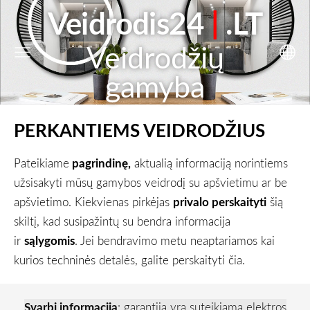
Veidrodis24
|
.LT
Veidrodžių
gamyba
PERKANTIEMS VEIDRODŽIUS
Pateikiame
pagrindinę,
aktualią informaciją norintiems
užsisakyti mūsų gamybos veidrodį su apšvietimu ar be
apšvietimo. Kiekvienas pirkėjas
privalo perskaityti
šią
skiltį, kad susipažintų su bendra informacija
ir
sąlygomis
. Jei bendravimo metu neaptariamos kai
kurios techninės detalės, galite perskaityti čia.
Svarbi informacija
: garantija yra suteikiama elektros