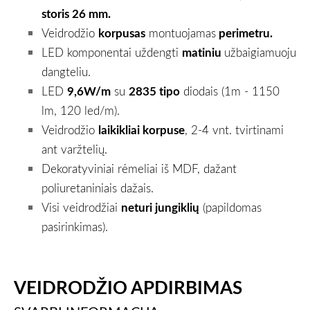
storis 26 mm.
Veidrodžio
korpusas
montuojamas
perimetru.
LED komponentai uždengti
matiniu
užbaigiamuoju
dangteliu.
LED
9,6W/m
su
2835 tipo
diodais (1m - 1150
lm, 120 led/m).
Veidrodžio
laikikliai korpuse
, 2-4 vnt. tvirtinami
ant varžtelių.
Dekoratyviniai rėmeliai iš MDF, dažant
poliuretaniniais dažais.
Visi veidrodžiai
neturi jungiklių
(papildomas
pasirinkimas).
VEIDRODŽIO APDIRBIMAS