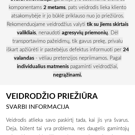
komponentams
2 metams
, pats veidrodis lieka kliento
atsakomybėje ir jo būklė priklauso nuo jo priežiūros.
Rekomenduojame veidrodžius valyti
tik su jiems skirtais
valikliais
, nenaudoti
agresyvių priemonių
. Dėl
transportavimo pažeidimų, tik gavus prekę, privalu
iškart apžiūrėti ir pastebėjus defektus informuoti per
24
valandas
- vėliau pretenzijos nepriimamos.
Pagal
individualius matmenis
pagaminti veidrodžiai,
negrąžinami.
VEIDRODŽIO PRIEŽIŪRA
SVARBI INFORMACIJA
Veidrodis atlieka savo paskirtį tada, kai jis yra švarus.
Deja, būtent tai yra problema, nes daugelis gamintojų