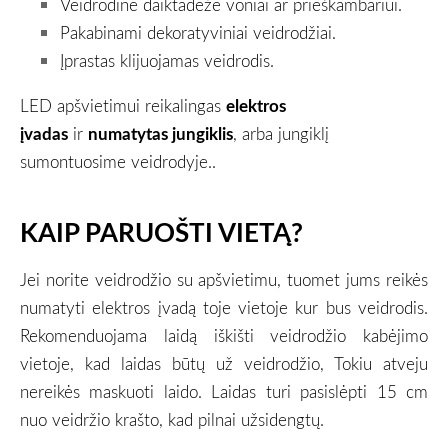
Veidrodinė daiktadėžė voniai ar prieškambariui.
Pakabinami dekoratyviniai veidrodžiai.
Įprastas klijuojamas veidrodis.
LED apšvietimui reikalingas
elektros
įvadas
ir
numatytas jungiklis
, arba jungiklį
sumontuosime veidrodyje..
KAIP PARUOŠTI VIETĄ?
Jei norite veidrodžio su apšvietimu, tuomet jums reikės
numatyti elektros įvadą toje vietoje kur bus veidrodis.
Rekomenduojama laidą iškišti veidrodžio kabėjimo
vietoje, kad laidas būtų už veidrodžio, Tokiu atveju
nereikės maskuoti laido. Laidas turi pasislėpti 15 cm
nuo veidržio krašto, kad pilnai užsidengtų.