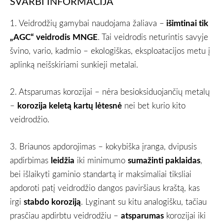
SVARBI INFORMACIJA
1. Veidrodžių gamybai naudojama žaliava –
išimtinai tik
„AGC“ veidrodis
MNGE
. Tai veidrodis neturintis savyje
švino, vario, kadmio – ekologiškas, eksploatacijos metu į
aplinką neišskiriami sunkieji metalai.
2. Atsparumas korozijai – nėra besioksiduojančių metalų
–
korozija keletą kartų lėtesnė
nei bet kurio kito
veidrodžio.
3. Briaunos apdorojimas – kokybiška įranga, dvipusis
apdirbimas
leidžia
iki minimumo
sumažinti paklaidas
,
bei išlaikyti gaminio standartą ir maksimaliai tiksliai
apdoroti patį veidrodžio dangos paviršiaus kraštą, kas
irgi
stabdo koroziją
. Lyginant su kitu analogišku, tačiau
prasčiau apdirbtu veidrodžiu –
atsparumas
korozijai iki