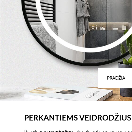
PRADŽIA
PERKANTIEMS VEIDRODŽIUS 
Pateikiame
pagrindinę,
aktualią informaciją norin