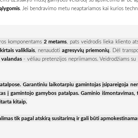
ąlygomis
. Jei bendravimo metu neaptariamos kai kurios technin
ektros komponentams
2 metams
, pats veidrodis lieka kliento a
kirtais valikliais
, nenaudoti
agresyvių priemonių
. Dėl transp
 valandas
- vėliau pretenzijos nepriimamos. Veidrodžiams su 
talpose. Garantiniu laikotarpiu gamintojas įsipareigoja ne
tas į gamintojo gamybos patalpas. Gaminio išmontavimas, 
tarta kitaip.
alimas tik pagal atskirą susitarimą ir gali būti apmokestinama