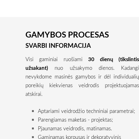
GAMYBOS PROCESAS
SVARBI INFORMACIJA
Visi gaminiai ruošiami
30 dienų (tikslinti
užsakant)
nuo užsakymo dienos. Kadang
nevykdome masinės gamybos ir dėl individuali
poreikių kiekvienas veidrodis projektuojama
atskirai.
Aptariami veidrodžio techniniai parametrai;
Parengiamas maketas - projektas;
Pjaunamas veidrodis, matinamas.
Gaminamas korpusas ir dekoratyvinis