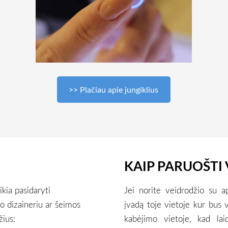
>> Plačiau apie jungiklius
KAIP PARUOŠTI 
ikia pasidaryti
Jei norite veidrodžio su a
ro dizaineriu ar šeimos
įvadą toje vietoje kur bus 
žius:
kabėjimo vietoje, kad lai