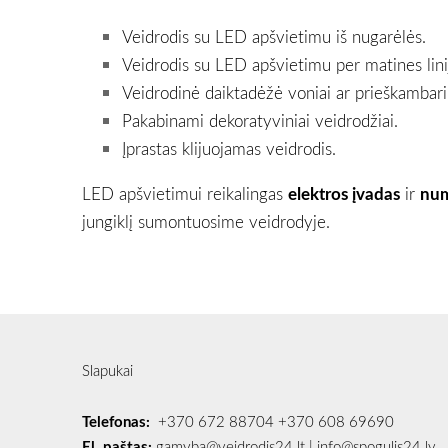
Veidrodis su LED apšvietimu iš nugarėlės.
Veidrodis su LED apšvietimu per matines lini
Veidrodinė daiktadėžė voniai ar prieškambari
Pakabinami dekoratyviniai veidrodžiai.
Įprastas klijuojamas veidrodis.
LED apšvietimui reikalingas
elektros įvadas
ir
num
jungiklį sumontuosime veidrodyje.
Slapukai
Telefonas:
+370 672 88704
+370 608 69690
El. paštas:
gamyba@veidrodis24.lt
|
info@spogulis24.lv