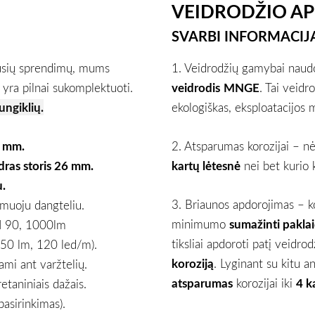
VEIDRODŽIO A
SVARBI INFORMACIJ
usių sprendimų, mums
1. Veidrodžių gamybai naud
yra pilnai sukomplektuoti.
veidrodis
MNGE
. Tai veidr
ungiklių.
ekologiškas, eksploatacijos m
 mm.
2. Atsparumas korozijai – n
ras storis 26 mm.
kartų lėtesnė
nei bet kurio 
.
3. Briaunos apdorojimas – k
muoju dangteliu.
minimumo
sumažinti pakla
I 90, 1000lm
tiksliai apdoroti patį veidro
50 lm, 120 led/m).
koroziją
. Lyginant su kitu a
nami ant varžtelių.
atsparumas
korozijai iki
4 k
etaniniais dažais.
asirinkimas).