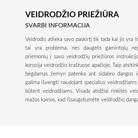
VEIDRODŽIO PRIEŽIŪRA
SVARBI INFORMACIJA
Veidrodis atlieka savo paskirtį tik tada kai jis yra 
tai yra problema, nes daugelis gamintojų neį
priemonių į savo veidrodžių priežiūros instrukcija
korozija veidrodžio kraštuose apačioje. Taip atsitin
bėgdamas žemyn patenka ant sidabro dangos ir 
galima išvengti naudojant specialius veidrodžiams sk
būtent veidrodžiams. Visada atidžiai rinkitės veid
mažos kainos, kad išsaugotumėte veidrodžio dangą