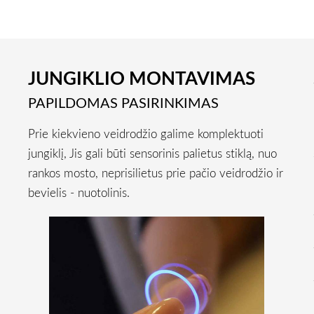
JUNGIKLIO MONTAVIMAS
PAPILDOMAS PASIRINKIMAS
s
Prie kiekvieno veidrodžio galime komplektuoti
i
jungiklį, Jis gali būti sensorinis palietus stiklą, nuo
ų
rankos mosto, neprisilietus prie pačio veidrodžio ir
s
bevielis - nuotolinis.