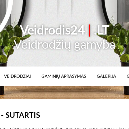
Veidrodis24
|
.LT
Veidrodžių gamyba
VEIDRODŽIAI
GAMINIŲ APRAŠYMAS
GALERIJA
- SUTARTIS
tiems užsisakyti mūsų gamybos veidrodį su apšvietimu ar be a