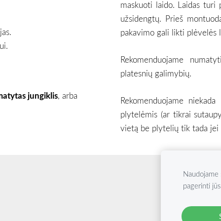
maskuoti laido. Laidas turi
užsidengtų. Prieš montuoda
jas.
pakavimo gali likti plėvelės l
ui.
Rekomenduojame numatyti
platesnių galimybių.
atytas jungiklis
, arba
Rekomenduojame niekada ne
plytelėmis (ar tikrai sutaup
vietą be plytelių tik tada jei
Naudojame s
pagerinti jūs