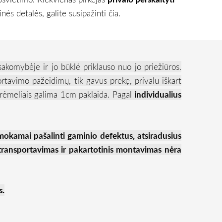
ės detalės, galite susipažinti čia.
tsakomybėje ir jo būklė priklauso nuo jo priežiūros.
ortavimo pažeidimų, tik gavus prekę, privalu iškart
rėmeliais galima 1cm paklaida. Pagal
individualius
mokamai pašalinti gaminio defektus, atsiradusius
transportavimas ir pakartotinis montavimas nėra
s.