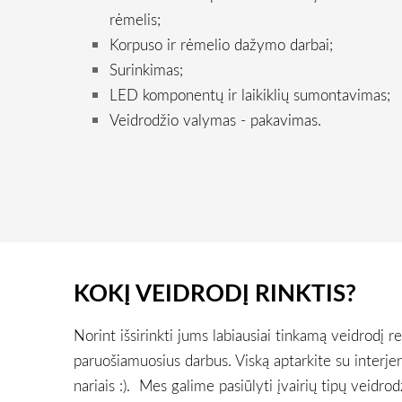
rėmelis;
Korpuso ir rėmelio dažymo darbai;
Surinkimas;
LED komponentų ir laikiklių sumontavimas;
Veidrodžio valymas - pakavimas.
KOKĮ VEIDRODĮ RINKTIS?
Norint išsirinkti jums labiausiai tinkamą veidrodį re
paruošiamuosius darbus. Viską aptarkite su interje
nariais :). Mes galime pasiūlyti įvairių tipų veidrod