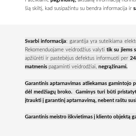
šią skiltį, kad susipažintu su bendra informacija ir
s
Svarbi informacija
: garantija yra suteikiama el
Rekomenduojame veidrodžius valyti
tik su jiems s
apžiūrėti ir pastebėjus defektus informuoti per
24
matmenis
pagaminti veidrodžiai,
negrąžinami.
Garantinis aptarnavimas atliekamas gamintojo pa
dėl medžiagų broko. Gaminys turi būti pristaty
įtraukti į garantinį aptarnavimą, nebent raštu susi
Garantinis meistro iškvietimas į kliento objektą g