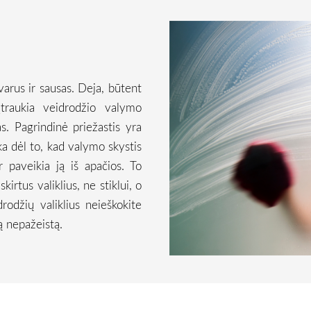
švarus ir sausas. Deja, būtent
traukia veidrodžio valymo
s. Pagrindinė priežastis yra
ka dėl to, kad valymo skystis
paveikia ją iš apačios. To
irtus valiklius, ne stiklui, o
rodžių valiklius neieškokite
 nepažeistą.