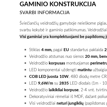
GAMINIO KONSTRUKCIJA
SVARBI INFORMACIJA
Šviečiančių veidrodžių gamyboje
neieškome
pigia
svarbu kokybė ir gaminio patikimumas. Veidrodžiai 
Visi gaminiai yra komplektuojami be papildomų j
Stiklas
4 mm,
pagal
EU
standartus paklaida
2
Veidrodžio atstumas nuo sienos
20 mm, bend
Veidrodžio
korpusas
montuojamas
perimetru
LED komponentai uždengti
matintu
užbaigia
COB LED juosta
10W
, 480 diodų metre CR
LED
9,6W/m
su
2835
LED diodais (1m - 10
Veidrodžio
laikikliai korpuse
, 2-4 vnt. tvirti
Dekoratyviniai rėmeliai iš MDF, dažant poliur
Visi veidrodžiai
neturi jungiklių
(papildomas p