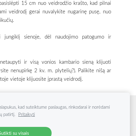
 pasislėpti 15 cm nuo veidrodžio krašto, kad pilnai
mi veidrodį gerai nuvalykite nugarinę pusę, nuo
ikučių.
 jungiklį sienoje, dėl naudojimo patogumo ir
taupyti ir visą vonios kambario sieną klijuoti
ysite nenupirkę 2 kv. m. plytelių?). Palikite nišą ar
 toje vietoje klijuosite įprastą veidrodį.
lapukus, kad suteiktume paslaugas, rinkodarai ir norėdami
ų patirtį.
Pritaikyti
Sutikti su visais