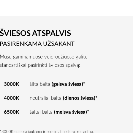
ŠVIESOS ATSPALVIS
PASIRENKAMA UŽSAKANT
Mūsų gaminamuose veidrodžiuose galite
standartiškai pasirinkti šviesos spalvą:
3000K
- šilta balta
(gelsva šviesa)*
4000K
- neutraliai balta
(dienos šviesa)*
6500K
- šaltai balta
(melsva šviesa)*
*3000K suteikia jaukumo ir poilsio atmosferą, romantiką.