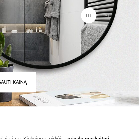
LIT
LAT
GAUTI KAINĄ
pšvietimo. Kiekvienas pirkėjas
privalo perskaityti