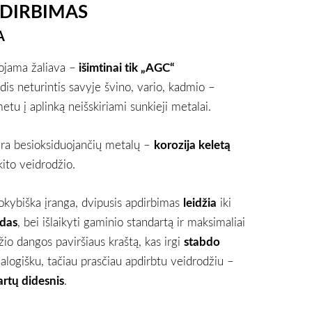
PDIRBIMAS
A
ojama žaliava –
išimtinai tik „AGC“
odis neturintis savyje švino, vario, kadmio –
etu į aplinką neišskiriami sunkieji metalai.
ėra besioksiduojančių metalų –
korozija keletą
kito veidrodžio.
okybiška įranga, dvipusis apdirbimas
leidžia
iki
idas
, bei išlaikyti gaminio standartą ir maksimaliai
džio dangos paviršiaus kraštą, kas irgi
stabdo
nalogišku, tačiau prasčiau apdirbtu veidrodžiu –
artų didesnis
.