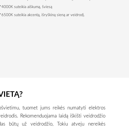
*4000K suteikia aiškumą, šviesą
*6500K suteikia akcentą, išryškiną sieną ar veidrodį.
VIETĄ?
pšvietimu, tuomet jums reikės numatyti elektros
veidrodis. Rekomenduojama laidą iškišti veidrodžio
das būtų už veidrodžio, Tokiu atveju nereikės