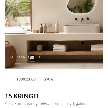
1000x1000
€
mm
290
15 KRINGEL
Apšvietimas iš nugarėlės.
Formą ir dydį galima