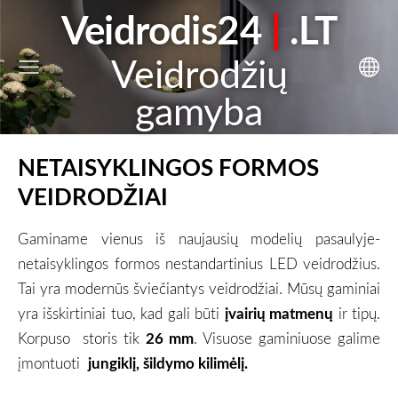
Veidrodis24
|
.LT
Veidrodžių
gamyba
NETAISYKLINGOS FORMOS
VEIDRODŽIAI
Gaminame vienus iš naujausių modelių pasaulyje-
netaisyklingos formos nestandartinius LED veidrodžius.
Tai yra modernūs šviečiantys veidrodžiai. Mūsų gaminiai
yra išskirtiniai tuo, kad gali būti
įvairių matmenų
ir tipų.
Korpuso storis tik
26 mm
. Visuose gaminiuose galime
įmontuoti
jungiklį, šildymo kilimėlį.