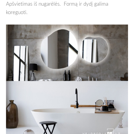
Apšvietimas iš nugarėlės.
Formą ir dydį galima
koreguoti.