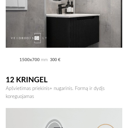
1500x700
€
mm
300
12 KRINGEL
Apšvietimas priekinis+ nugarinis. Formą ir dydįs
koreguojamas