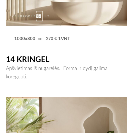
1000x800
€ 1VNT
mm
270
14 KRINGEL
Apšvietimas iš nugarėlės.
Formą ir dydį galima
koreguoti.