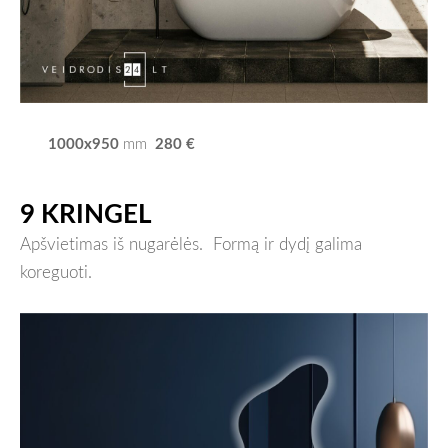
1000x950
280 €
mm
9 KRINGEL
Apšvietimas iš nugarėlės.
Formą ir dydį galima
koreguoti.