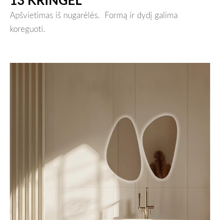
13 KRINGEL
Apšvietimas iš nugarėlės.
Formą ir dydį galima
koreguoti.