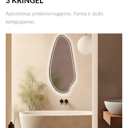
3 KRINGEL
Apšvietimas priekinis+nugarinis. Forma ir dydis
koreguojamas.