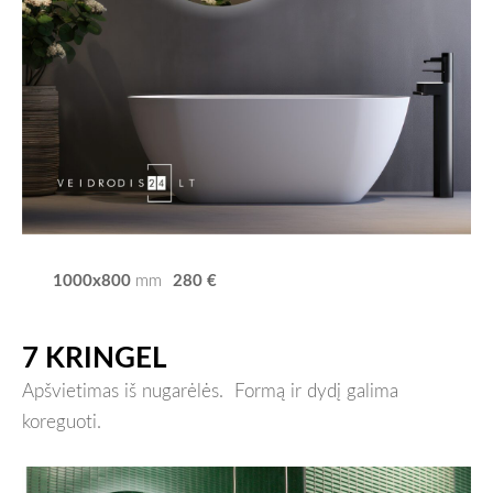
1000x800
280 €
mm
7 KRINGEL
Apšvietimas iš nugarėlės.
Formą ir dydį galima
koreguoti.