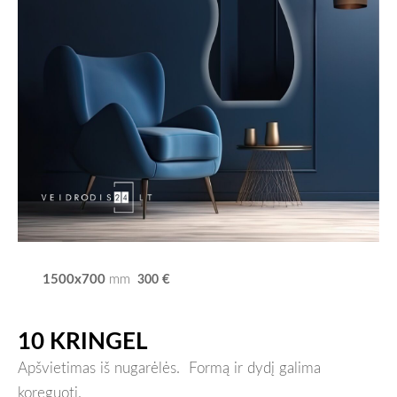
1500x700
€
mm
300
10 KRINGEL
Apšvietimas iš nugarėlės.
Formą ir dydį galima
koreguoti.