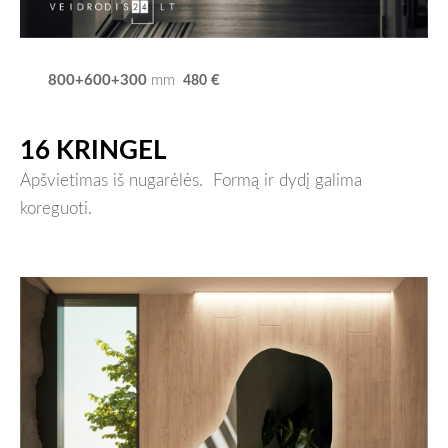
800+600+300
€
mm
480
16 KRINGEL
Apšvietimas iš nugarėlės.
Formą ir dydį galima
koreguoti.