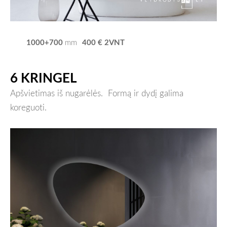
1000+700
400 € 2VNT
mm
6 KRINGEL
Apšvietimas iš nugarėlės.
Formą ir dydį galima
koreguoti.