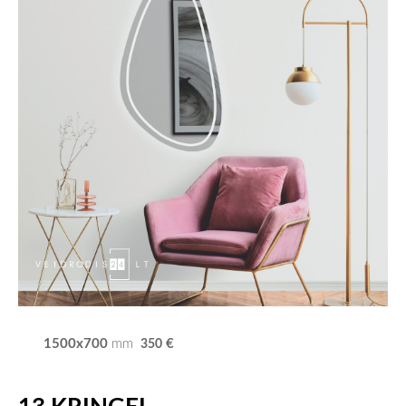
1500x700
€
mm
350